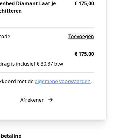
enbed Diamant Laat Je
€ 175,00
chitteren
g
code
Toevoegen
€ 175,00
rag is inclusief € 30,37 btw
akkoord met de
algemene voorwaarden
.
Afrekenen
e betaling