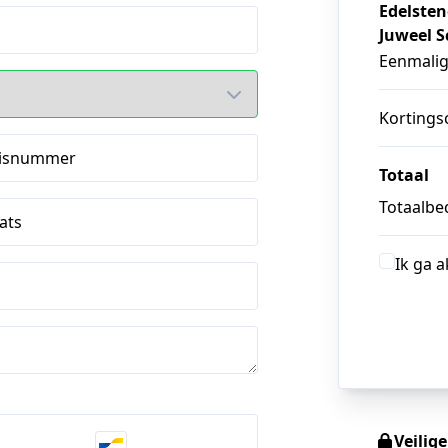
Edelsten
Juweel S
Eenmali
Kortings
isnummer
Totaal
Totaalbed
ats
Ik ga 
Veilig