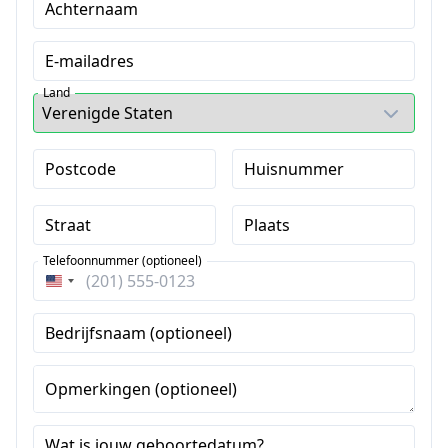
Achternaam
E-mailadres
Land
Postcode
Huisnummer
Straat
Plaats
Telefoonnummer (optioneel)
Verenigde
Staten
Bedrijfsnaam (optioneel)
+1
Opmerkingen (optioneel)
Wat is jouw geboortedatum?