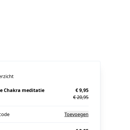
erzicht
e Chakra meditatie
€ 9,95
€ 20,95
g
code
Toevoegen