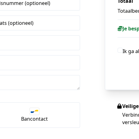
Totaal
isnummer (optioneel)
Totaalbed
ats (optioneel)
Je bes
Ik ga 
Veilig
Verbin
Bancontact
versleu