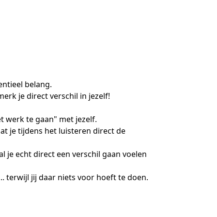
ntieel belang. 

je direct verschil in jezelf! 

 werk te gaan" met jezelf. 

t je tijdens het luisteren direct de 
l je echt direct een verschil gaan voelen

terwijl jij daar niets voor hoeft te doen.