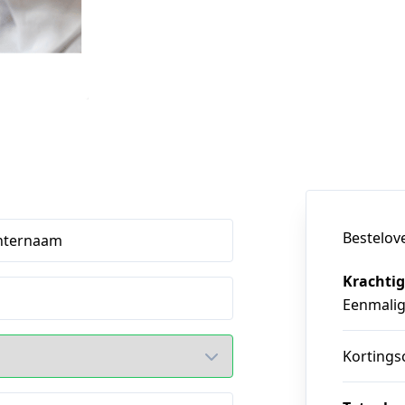
Bestelov
hternaam
Krachtig
Eenmali
Kortings